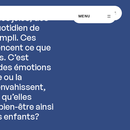
MENU
es joies, des
MENU
otidien de
empli. Ces
uencent ce que
. C’est
des émotions
 ou la
envahissent,
qu’elles
bien-être ainsi
os enfants?