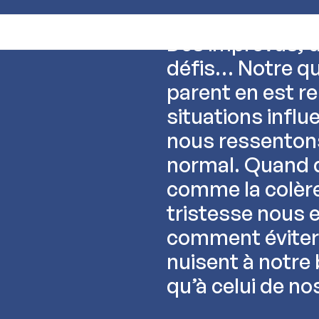
ALLER AU CONTENU PRINCIPAL
Des imprévus, d
défis… Notre qu
parent en est r
situations infl
nous ressentons
normal. Quand 
comme la colère
tristesse nous 
comment éviter 
nuisent à notre 
qu’à celui de n