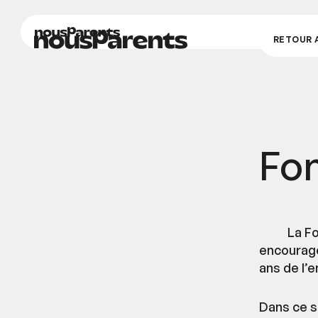
nousParents
nousParents
RETOUR À
Fo
La F
encourage
ans de l’
Dans ce s