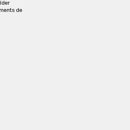
aider
oments de