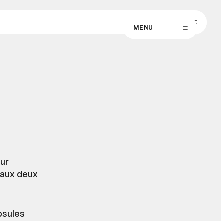
MENU
MENU
our
 aux deux
psules