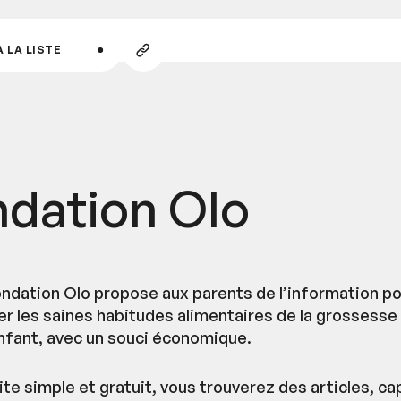
ALLER AU CONTENU PRINCIPAL
Copier
 LA LISTE
le
lien
ndation Olo
ondation Olo propose aux parents de l’information p
r les saines habitudes alimentaires de la grossesse
enfant, avec un souci économique.
ite simple et gratuit, vous trouverez des articles, ca