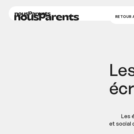
nousParents
nousParents
RETOUR À
Les
éc
Les 
et social 