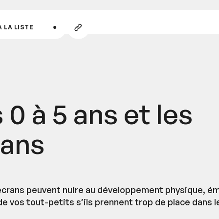
ALLER AU CONTENU PRINCIPAL
Copier
 LA LISTE
le
lien
 0 à 5 ans et les
rans
écrans peuvent nuire au développement physique, é
de vos tout-petits s’ils prennent trop de place dans le