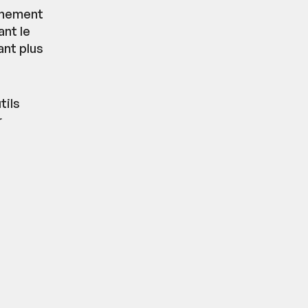
onnement
ant le
ant plus
tils
r