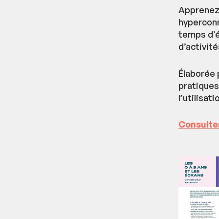
Apprenez 
hyperconn
temps d’é
d’activit
Élaborée 
pratiques
l’utilisat
Consulter